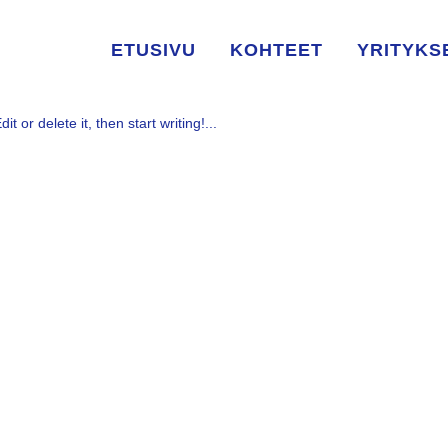
D!
ETUSIVU
KOHTEET
YRITYKS
i
1 Comment
0
Likes
 or delete it, then start writing!...