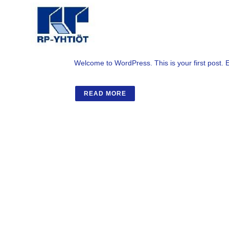
10 TOUKO
HELLO WORL
Posted at 03:48h
in
Uncategorized
by
rp-yhtiot.f
Welcome to WordPress. This is your first post. Edit
READ MORE