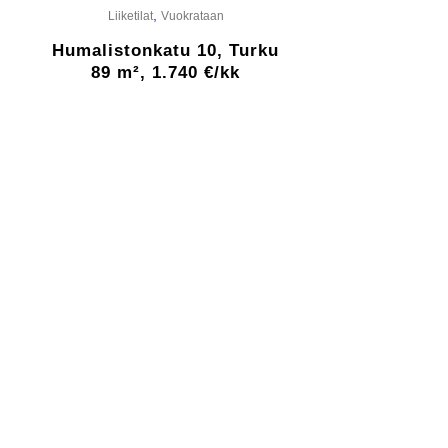
,
Liiketilat
Vuokrataan
Humalistonkatu 10, Turku
89 m², 1.740 €/kk