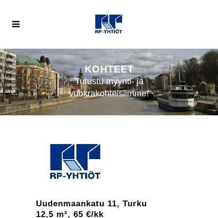
KOHTEET
Tutustu myynti- ja
vuokrakohteisiimme!
Uudenmaankatu 11, Turku
12,5 m², 65 €/kk