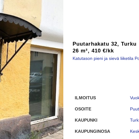
Puutarhakatu 32, Turku
26 m², 410 €/kk
Katutason pieni ja sievä liiketila P
ILMOITUS
Vuok
OSOITE
Puut
KAUPUNKI
Turk
KAUPUNGINOSA
Kesk