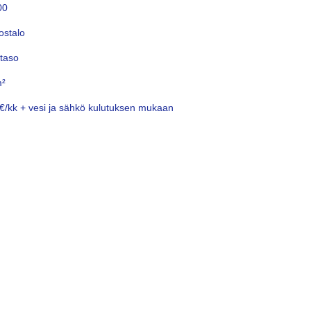
00
ostalo
taso
m²
€/kk + vesi ja sähkö kulutuksen mukaan