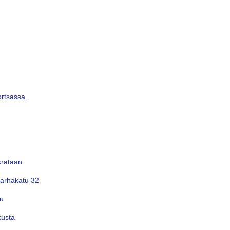
ortsassa.
rataan
arhakatu 32
u
usta