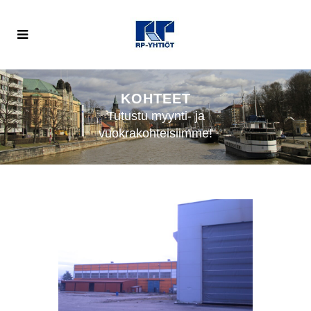
KOHTEET
Tutustu myynti- ja
vuokrakohteisiimme!